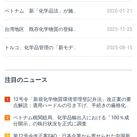
ベトナム 新「化学品法」が施行！5つの新規則が同時実施され、「新規化学品」の市場参入要件が大幅に厳格化
2026-01-21
台湾地区 既存化学物質の登録に新たな枠組みを導入
2025-11-25
トルコ、化学品管理の「新モデル」を正式導入 KKDIK登録の膠着状態を打開へ | CRAC 2025 特別招待公式解説
2025-08-15
注目のニュース
12号令「新規化学物質環境管理登記弁法」改正案の要
1
点解説：適用ハードルの引き下げ、手続きの厳格化、
罰則の強化
ベトナム税関総局、化学品輸出入における「100％成
2
分開示」の執行状況を正式に調査
第12号令改正案FAQ：日本企業から寄せられた中国新
3