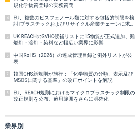
規化学物質登録の実務質問
EU、複数のビスフェノール類に対する包括的制限を検
4
討|プラスチックおよびリサイクル産業チェーンに求め
られる対応
UK REACHのSVHC候補リストに15物質が正式追加、難
5
燃剤・溶剤・染料など幅広い業界に影響
中国RoHS（2026）の達成管理目録と例外リストが公
6
表
韓国GHS新規則が施行：「化学物質の分類、表示及び
7
MSDSに関する基準」の改正ポイントを解説
EU、REACH規則におけるマイクロプラスチック制限の
8
改正規則を公布、適用範囲をさらに明確化
業界別