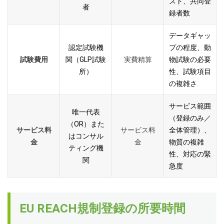
スト、共同登
者
録者数
データギャッ
認定試験機
プの程度、動
試験費用
関（GLP試験
実費精算
物試験の必要
所）
性、試験項目
の複雑さ
サービス範囲
唯一代表
（登録のみ／
（OR）また
サービス料
サービス料
全体管理）、
はコンサル
金
金
物質の複雑
ティング機
性、対応の緊
関
急度
EU REACH規制登録の所要時間