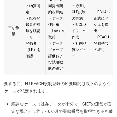
・
物質同
同提出契
・
必要な
定
約を締結
GLP試験
・
ECHAへ
・
既存登
・
データ
の実施
正式にド
録者の有
使用権
・
IUCLID
シエを提
主な作
無を確認
（LoA）の
ドシエの
出
業
・
リード
取得
作成
・
REACH
登録者
・
データ
・
社内品
登録番号
（LR）を
ギャップ
質レビュ
の取得
確認
評価およ
ー
び試験戦
略の策定
要するに、EU REACH規制登録の所要時間は以下のような
ケースが想定されます。
順調なケース（既存データが十分で、SIEFの運営が安
定な場合）：約 3～6か月で登録番号を取得できる可能