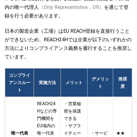
内の唯一代理人
（Only Representative，OR）
を通じて登
録を
行う必要があります。
日本の製造企業（工場）はEU REACH登録を直接行うこと
ができないため、REACH24Hでは企業が以下のいずれかの
方法によりコンプライアンス義務を履行することを推奨し
ています。
コンプライ
デメリッ
推奨
アンスルー
実施方法
メリット
ト
度
ト
REACH24
・営業秘
Hなどの専
密を保護
門機関を
できる
EU域内の
・サプラ
唯一代表
唯一代表
イチェー
・サービ
★★