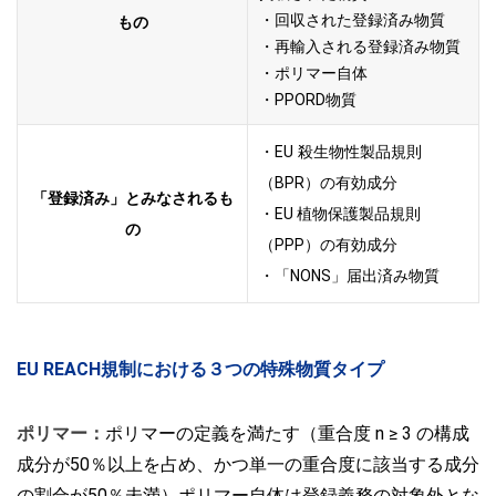
・回収された登録済み物質
もの
・再輸入される登録済み物質
・ポリマー自体
・PPORD物質
・EU
殺生物性製品規則
（BPR）の有効成分
「登録済み」とみなされるも
・EU
植物保護製品規則
の
（PPP）の有効成分
・「NONS」届出済み物質
EU REACH規制における３つの特殊物質タイプ
ポリマー：
ポリマーの定義を満たす（重合度 n ≥ 3 の構成
成分が50％以上を占め、かつ単一の重合度に該当する成分
の割合が50％未満）ポリマー
自体
は登録義務の対象外とな