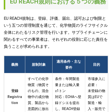
EU REACH規則における５つの義務
EU
REACH規制
は、登録、評価、届出、認可および制限と
いう五つの管理制度を通じて、化学物質のライフサイクル
全体にわたるリスク管理を行います。サプライチェーンに
関わるすべ
ての事業者は、それぞれの役割に応じた責任を
負うことが求められます。
適用条件・主な
義務
規制対象
目的
要件
すべての化学
条件：年間製造
市場参入に
物質（物質そ
量または輸入量
必要：
登録
のもの、混合
≥1トン
未登録の物
Registra
物中の成分物
対応：ECHAへ登
質はEUで
tion
質、製品から
録ドシエを提出
製造・輸
意図的に放出
し、REACH登録
入・販売で