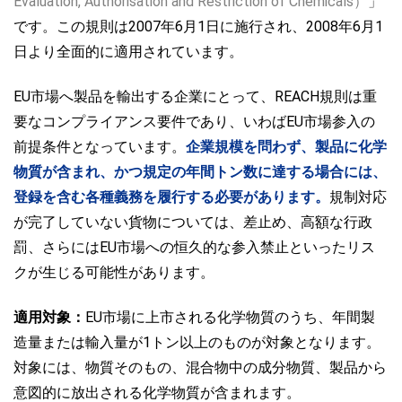
Evaluation, Authorisation and Restriction of Chemicals）
」
です。この規則は2007年6月1日に施行され、2008年6月1
日より全面的に適用されています。
EU市場へ製品を輸出する企業にとって、REACH規則は重
要なコンプライアンス要件であり、いわばEU市場参入の
前提条件となっています。
企業規模を問わず、製品に化学
物質が含まれ、かつ規定の年間トン数に達する場合には、
登録を含む各種義務を履行する必要があります。
規制対応
が完了していない貨物については、差止め、高額な行政
罰、さらにはEU市場への恒久的な参入禁止といったリス
クが生じる可能性
があります。
適用対象：
EU市場に上市される化学物質のうち、年間製
造量または輸入量が1トン以上のものが対象となりま
す。
対象には、物質そのもの、混合物中の成分物質、製品から
意図的に放出される化学物質が含まれます
。