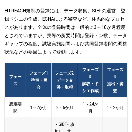
EU REACH規制の登録には、データ収集、SIEFの運営、登
録ドシエの作成、ECHAによる審査など、体系的なプロセ
スがあります。全体の登録時間は一般的に3～18か月程度
とされていますが、実際の所要時間は登録トン数、データ
ギャップの程度、試験実施期間および共同登録者間の調整
状況などの要因によって変動します。
フェーズ
フェーズ
フェーズ1
フェー
ズ
2
フェー
3
4
準備・照
データ交
ズ
試験・ド
提出・審
会
渉・取得
シエ作成
査
想定期
1～24か
1～2か月
2～6か月
1～2か月
間
月
・
SIEFへ参
加し、
共