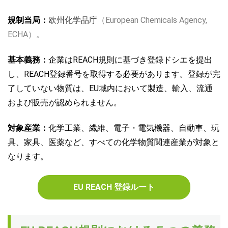
規制当局：
欧州
化学品庁
（European Chemicals Agency,
ECHA）。
基本義
務：
企業はREACH規則に基づき登録ドシエを提出
し、REACH登録番号を取得する必要があり
ます。登録が完
了していない物質は、EU域内において製造、輸入、流通
および販売が認め
られません。
対象産業：
化学工業、繊維、電子・電気機器、自動車、玩
具、家具、医薬など、すべての化学物質関連産業が対象
と
なり
ます。
EU REACH 登録ルート