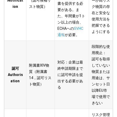
Notificat
（認可候補リ
ー
が高リス
書を提供する必
ion
スト物質）
ク物質の存
要がある。ま
在と安全な
た、年間量が1ト
使用方法を
ン以上の場合、
把握できる
ECHAへの
SVHC
ようにする
通報
が必要。
段階的な使
用廃止
：
認可を取得
対応：企業は最
附属書XIV物
していない
認可
終申請期限まで
質
（附属書
物質または
Authoris
に認可申請を提
14，認可リス
用途は、サ
ation
出する必要があ
ト物質）
ンセット日
る
以降EU市
場で使用で
きない
リスク管理