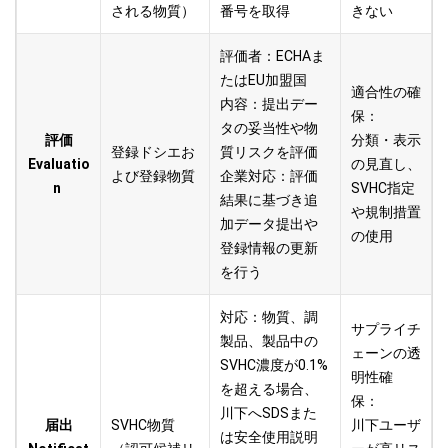
される物質）
番号を取得
きない
評価者：ECHAま
たはEU加盟国
適合性の確
内容：提出デー
保：
タの妥当性や物
評価
分類・表示
登録ドシエお
質
リスクを評価
Evaluatio
の見直し、
よび登録物質
企業対応：評価
n
SVHC指定
結果に基づき追
や規制措置
加データ提出や
の使用
登録情報の更新
を行う
対応：物質、調
サプライチ
製品、製品中の
ェーンの透
SVHC濃度が0.1%
明性確
を超える場合、
保
：
川下へSDSまた
届出
SVHC物質
川下ユーザ
は安全使用説明