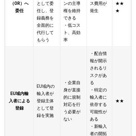
（OR）へ
として委
ンの主導
ス費用が
★★
委任
任し、登
権を維持
発生
★
録義務を
できる
全面的に
・低コス
代行して
ト、高効
もらう
率
・配合情
報が開示
されるリ
スクがあ
・企業自
る
EU域内の
身が直接
・特定の
EU域内輸
輸入者が
的に規制
輸入者に
入者による
登録主体
★★
対応を行
依存する
登録
として登
う必要が
可能性が
録を実施
ない
ある
・新
輸入
者
の開拓