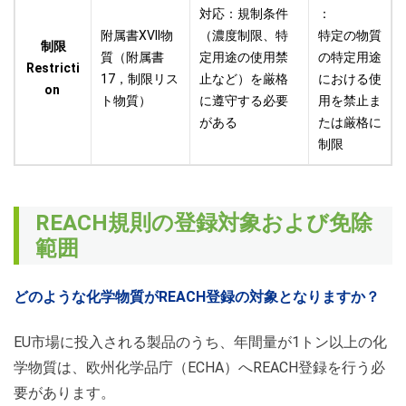
対応：規制条件
：
附属書XVII物
（濃度制限、特
特定の物質
制限
質
（附属書
定用途の使用禁
の特定用途
Restricti
17，制限リス
止など）を厳格
における使
on
ト物質）
に遵守する必要
用を禁止ま
がある
たは厳格に
制限
REACH規則の登録対象および免除
範囲
どのような化学物質がREACH登録の対象となりますか？
EU市場に投入される製品のうち、年間量が1トン以上の化
学物質は、欧州化学品庁（ECHA）へREACH登録を行う必
要があります。