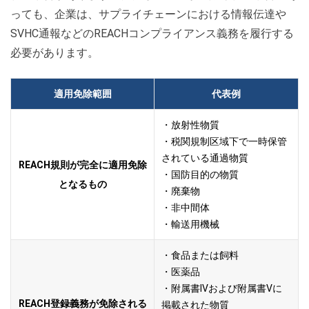
っても、企業は、サプライチェーンにおける情報伝達や
SVHC通報などのREACHコンプライアンス義務を履行する
必要があります。
適用免除範囲
代表例
・放射性物質
・税関規制区域下で一時保管
されている通過物質
REACH規則が完全に適用免除
・国防目的の物質
となるもの
・廃棄物
・非中間体
・輸送用機械
・食品または飼料
・医薬品
・附属書IVおよび附属書Vに
REACH登録義務が免除される
掲載された物質