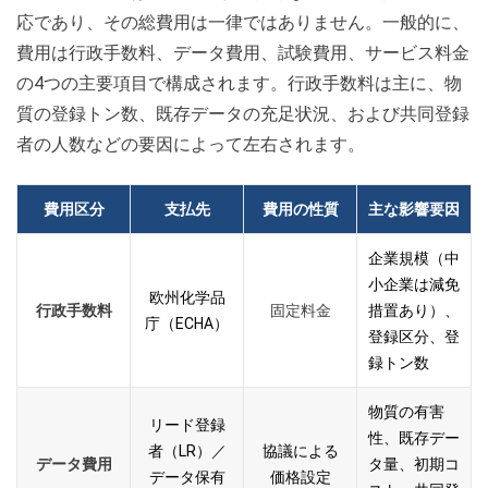
応であり、その総費用は一律ではありません。一般的に、
費用は行政手数料、データ費用、試験費用、サービス料金
の4つの主要項目で構成されます。行政手数料は主に、物
質の登録トン数、既存データの充足状況、および共同登録
者の人数などの要因によって左右されます。
費用区分
支払先
費用の性質
主な影響要因
企業規模（中
小企業は減免
欧州化学品
行政手数料
固定料金
措置あり）、
庁（ECHA）
登録区分、登
録トン数
物質の有害
リード登録
性、既存デー
者（LR）／
協議による
データ費用
タ量、初期コ
データ保有
価格設定