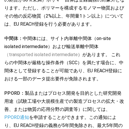
ります。ただし、ポリマーを構成するモノマー物質および
その他の反応物質（
2%以上、年間量1トン以上
）について
は、EU REACH登録を行う必要があります。
中間体：
中間体には、サイト内単離中間体
（on-site
isolated intermediate）
および輸送単離中間体
（transported isolated intermediate
）
があります。 これ
らの中間体が厳格な操作条件（SCC）を満たす場合に、中
間体
として登録することが可能であり、EU REACH登録に
お
ける一部のデータ提出要件が免除されます。
PPORD：
製品またはプロセス開発を目的とした研究開発
用途（試験工場や大規模生産での製造プロセスの拡大・改
善、または物質の応用分野の調査等）に関しては、
PPORD通知
を申請することができます。この通知によ
り、EU REACH登録の義務が5年間免除され、最大5年間の