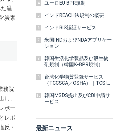
ユーロEU BPR規制
4
れた温
インドREACH法規制の概要
5
化炭素
インドBIS認証サービス
6
米国INDおよびNDAアプリケー
7
ション
韓国生活化学製品及び殺生物
8
剤規制（韓国K-BPR規制）
台湾化学物質登録サービス
9
（TCCSCA／OSHA）｜TCSI調
業務院
査・TPR代理
韓国MSDS提出及びCBI申請サ
10
出し、
ービス
レポー
とレポ
違反・
最新ニュース