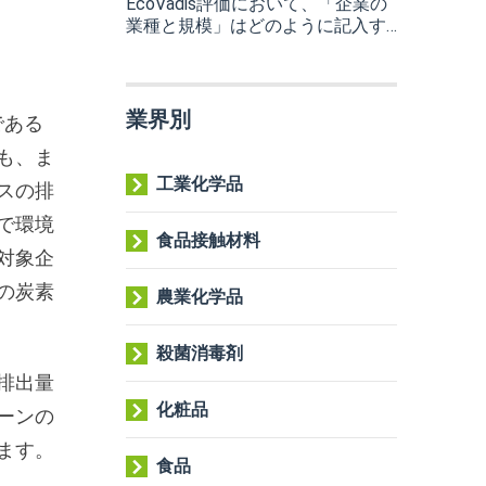
EcoVadis評価において、「企業の
業種と規模」はどのように記入す
べきですか？記入ミスの影響は？
業界別
である
も、ま
工業化学品
スの排
で環境
食品接触材料
対象企
の炭素
農業化学品
殺菌消毒剤
排出量
化粧品
ーンの
ます。
食品