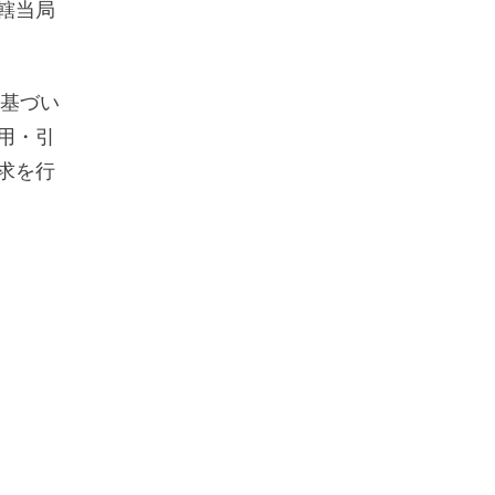
轄当局
に基づい
用・引
求を行