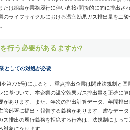
または組織が業務履行に伴い直接/間接的に的に排出さ
業のライフサイクルにおける温室効果ガス排出量を二酸
す。
を行う必要があるますか?
企業としての対処が必要
令第775号)によると 、重点排出企業は関連法規制と国
ンに基づいて、本企業の温室効果ガス排出量を正確に算
要があります。また、年次の排出計算データ、年間排出
主管部署に提出・報告する義務があります。虚なデータ
ガス排出の履行義務を拒絶する行為は、法規制によって
る対象になります。