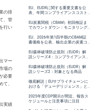
EU、EUDRに関する重要文書を公
業の排
表、年間コンプライアンスコスト
は約75％削減の見込み
て、管
EU炭素関税（CBAM）初回検証ま
を行い
でカウントダウン：モニタリング
計画の作成
EU、2026年第1四半期のCBAM証
書価格を公表、輸出企業の炭素コ
ストはいくらになるのか
EU森林破壊防止規則（EUDR）解
説シリーズ4：コンプライアンスの
出マー
責任
EU森林破壊防止規則（EUDR）解
市場の
説シリーズ2：対象となる商品
が必要
徹底解説｜EUサプライチェーンに
めて、
おける「デューデリジェンス」と
「サステナビリティ」：概念、必
要性及び実施プロセス
2025年度CDP開示が間近、報告ス
ケジュールと注意事項に注目
出実績