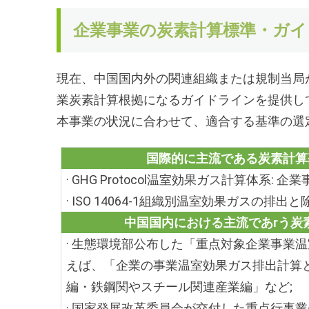
企業事業の炭素計算標準・ガ
現在、中国国内外の関連組織または規制当局
業炭素計算根拠になるガイドラインを提供し
本事業の状況に合わせて、適合する基準の選
国際的に主流である炭素計算基準
· GHG Protocol温室効果ガス計算体系
· ISO 14064-1組織別温室効果ガスの
中国国内における主流であrう炭素計
· 生態環境部公布した「重点対象企業事業
えば、「企業の事業温室効果ガス排出計算
編・鉄鋼関やスチール関連産業編」など;
· 国家発展改革委員会が交付した重点行事