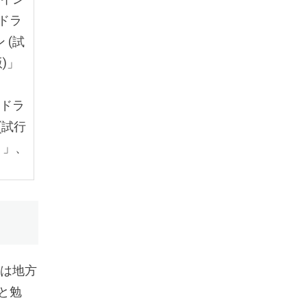
ドラ
 (試
)」
イドラ
(試行
 」、
たは地方
と勉