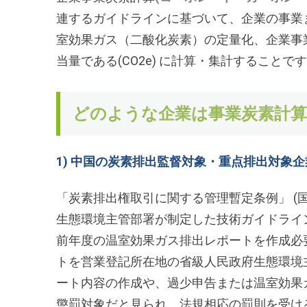
連するガイドラインに基づいて、企業の事業
室効果ガス（二酸化炭素）の定量化、企業事
当量である(CO2e) に計算・集計することで
どのような企業は事業炭素計算
1) 中国の炭素排出監督対象・重点排出対象
「炭素排出権取引に関する管理暫定条例」 (国
生態環境主管部署が制定した技術ガイドライ
前年度の温室効果ガス排出レポートを作成必
トを営業登記所在地の省級人民政府生態環境
ート内容の作成や、過少申告または温室効果
懲罰対象だと見られ、法規相応の罰則を受け