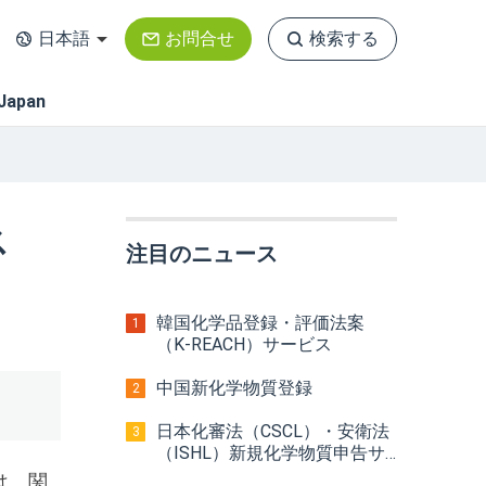
日本語
お問合せ
検索する
Japan
ス
注目のニュース
韓国化学品登録・評価法案
1
（K-REACH）サービス
中国新化学物質登録
2
日本化審法（CSCL）・安衛法
3
（ISHL）新規化学物質申告サ
ービス
は、関