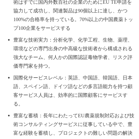
術はすでに国内外数百社の企業のためにEU TE申請を
協力して成功し、関連製品は90個以上に達し、かつ
100%の合格率を持っている。70%以上の中国農薬トッ
プ100企業をサービスする
豊富な技術実力：分析化学、化学工程、生物、薬理、
環境などの専門出身の中高級な技術者から構成される
強大なチーム、何人かの国際認証毒物学者、リスク評
価専門家を持つ。
国際化サービスレベル：英語、中国語、韓国語、日本
語、スペイン語、ドイツ語などの多言語能力を持つ顧
客サービス人員は、効率的に国際顧客にサービスす
る。
豊富な蓄積：長年にわたってEU農薬規制対応および技
術コンサルティングサービスに従事している中で、豊
富な経験を蓄積し、プロジェクトの難しい問題の解決