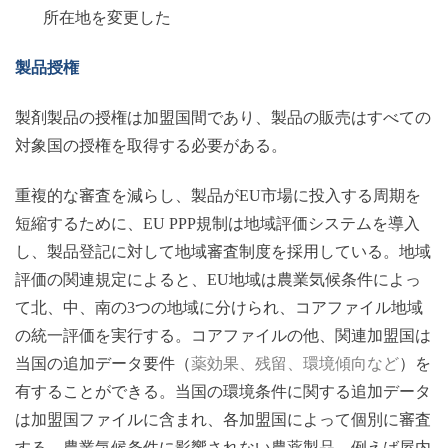
所在地を変更した
製品授権
製剤製品の授権は加盟国間であり、製品の販売はすべての
対象国の授権を取得する必要がある。
重複的な審査を減らし、製品が
EU市場に投入する周期を
短縮するために、EU PPP規制は地域評価システムを導入
し、製品登記に対して地域審査制度を採用している。地域
評価の関連規定によると、EU地域は農業気候条件によっ
て北、中、南の3つの地域に分けられ、コアファイル地域
の統一評価を実行する。コアファイルの他、関連加盟国は
当国の追加データ要件（
薬
効果
、残留、環境傾向など
）を
有することができる。当国の環境条件に関する追加データ
は加盟国ファイルに含まれ、各加盟国によって個別に審査
する。農業気候条件に影響されない農薬製品、例えば屋内