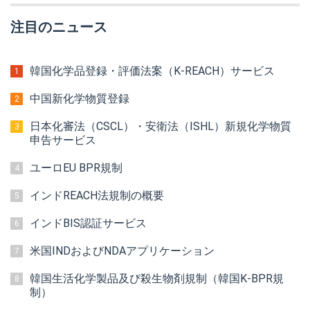
注目のニュース
韓国化学品登録・評価法案（K-REACH）サービス
1
中国新化学物質登録
2
日本化審法（CSCL）・安衛法（ISHL）新規化学物質
3
申告サービス
ユーロEU BPR規制
4
インドREACH法規制の概要
5
インドBIS認証サービス
6
米国INDおよびNDAアプリケーション
7
韓国生活化学製品及び殺生物剤規制（韓国K-BPR規
8
制）