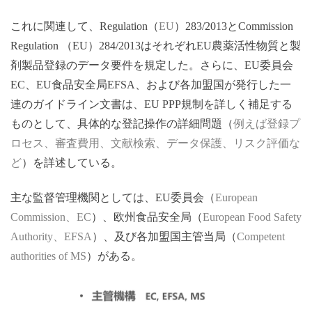
これに関連して、
Regulation（
EU
）
283/2013とCommission
Regulation （EU）284/2013はそれぞれEU農薬活性物質と製
剤製品登録のデータ要件を規定した。
さらに、
EU委員会
EC、EU食品安全局EFSA、および各加盟国が発行した一
連のガイドライン文書は、EU
PPP規制を詳しく補足する
ものとして、具体的な登記操作の詳細問題（
例えば登録プ
ロセス、審査費用、文献検索、データ保護、リスク評価な
ど
）を詳述している。
主な監督管理機関としては、
EU委員会（
European
Commission、EC
）、欧州食品安全局（
European Food Safety
Authority、EFSA
）、及び
各加盟国主管当局
（
Competent
authorities of MS
）がある。