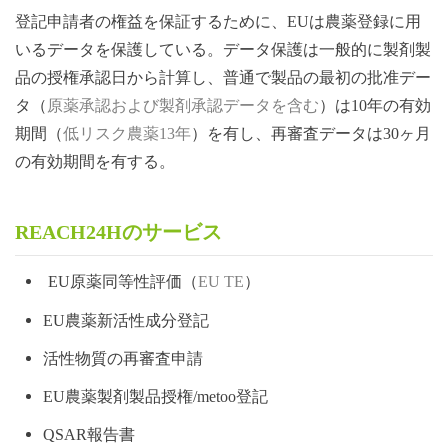
登記申請者の権益を保証するために、
EUは農薬登録に用
いるデータを保護している。データ保護は一般的に製剤製
品の授権承認日から計算し、普通で製品の最初の批准デー
タ（
原薬承認および製剤承認データを含む
）は
10年の有効
期間（
低リスク農薬
13年
）を有し、再審査データは
30ヶ月
の有効期間を有する。
REACH24Hのサービス
EU原薬同等性評価（
EU TE
）
EU農薬新活性成分登記
活性物質の再審査申請
EU農薬製剤製品授権/metoo登記
QSAR報告書