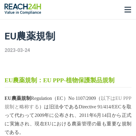
EU農薬規制
2023-03-24
EU農薬規制：EU PPP-植物保護製品規制
EU農薬
規制
Regulation
（
EC
）
No 1107/2009（
以下は
EU PPP
規制と略称する
）は旧法令である
Directive 91/414/EECを取
って代わって2009年に公布され、2011年6月14日から正式
に実施され、現在EUにおける農薬管理の最も重要な規制
である。