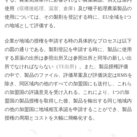
使用（
収穫
後処理、温室、倉庫
）及び種子処理農薬製品の
使用については、その製剤を登記する時に、
EU全域を1つ
の地域として評価する。
企業が地域の授権を申請する時の具体的なプロセスは以下
の図の通りである。製剤登記を申請する時に、製品に使用
する原薬の出所は参照出所又は参照出所と同等の新しい出
所でなければならない（
TE出所
）。また、製品授権評価
の中で、製品のファイル、評価草案及び評価決定は
RMSを
除き、同区域内の他のすべての加盟国にも送付し、これら
の加盟国の評議意見を受け入れる。これにより、1つの加
盟国の製品授権を取得した後、製品を輸出する同じ地域内
の他の加盟国に地域相互承認を申請することができ、製品
授権の周期とコストを大幅に簡略化する。