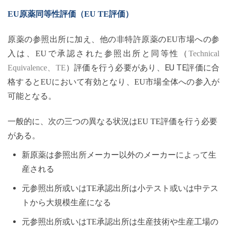
EU原薬同等性評価（EU TE評価）
原薬の参照出所に加え、他の非特許原薬の
EU市場への参
入は、EUで承認された参照出所と同等性（
Technical
EU TE評価
Equivalence、TE
）評価を行う必要があり、
に合
格すると
EUにおいて有効となり、EU市場全体への参入が
可能となる。
一般的に、次の三つの異なる状況は
EU TE評価を行う必要
がある。
新原薬は参照出所メーカー以外のメーカーによって生
産される
元参照出所或いは
TE承認出所は小テスト或いは中テス
トから大規模生産になる
元参照出所或いは
TE承認出所は生産技術や生産工場の